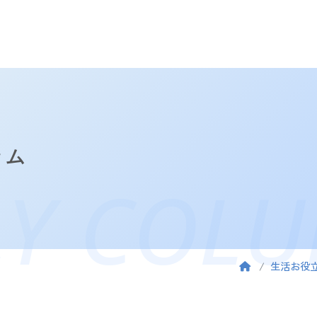
ラム
LY COL
生活お役