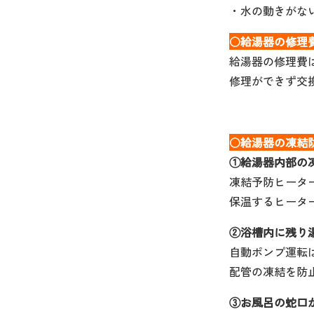
・水の動きがな
○給湯器の修理
給湯器の修理費は相
修理ができず交
○給湯器の凍結
①給湯器内部の
凍結予防ヒータ
保温するヒータ
②浴槽内に残り
自動ポンプ運転
配管の凍結を防
③お風呂の蛇口