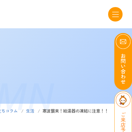
UMN
立ちコラム
生活
寒波襲来！給湯器の凍結に注意！！