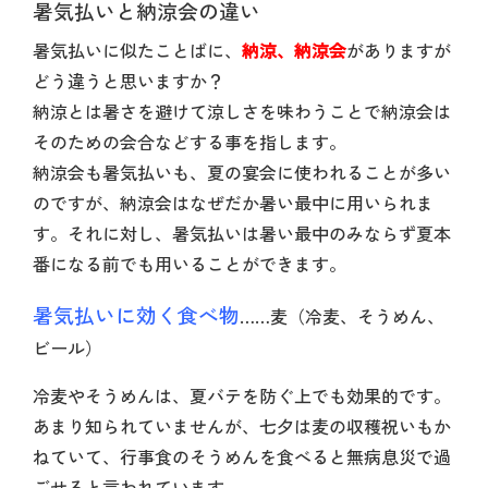
暑気払いと納涼会の違い
暑気払いに似たことばに、
納涼、納涼会
がありますが
どう違うと思いますか
？
納涼とは暑さを避けて涼しさを味わうことで納涼会は
そのための会合などする事を指します。
納涼会も暑気払いも、夏の宴会に使われることが多い
のですが、納涼会はなぜだか暑い最中に用いられま
す。それに対し、暑気払いは暑い最中のみならず夏本
番になる前でも用いることができます。
暑気払いに効く食べ物
……麦（冷麦、そうめん、
ビール）
冷麦やそうめんは、夏バテを防ぐ上でも効果的です。
あまり知られていませんが、七夕は麦の収穫祝いもか
ねていて、行事食のそうめんを食べると無病息災で過
ごせると言われています。