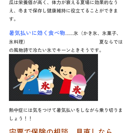
瓜は栄養価が高く、体力が衰える夏場に効果的なう
え、冬まで保存し健康維持に役立てることができま
す。
暑気払いに効く食べ物
……氷（かき氷、氷菓子、
氷料理）
夏ならでは
の風物詩で冷たい氷でキーンときそうです。
熱中症には気をつけて暑気払いをしながら乗り切りま
しょう！！
宍粟で保険の相談、見直しなら