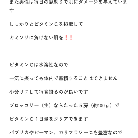
また男性は毎日の髭剃りで肌にダメージを与えていま
す
しっかりとビタミンＣを摂取して
カミソリに負けない肌を
！！
ビタミンＣは水溶性なので
一気に摂っても体内で蓄積することはできません
小分けにして毎食摂るのが良いです
ブロッコリー（生）ならたった５房（約100ｇ）で
ビタミンＣ１日量をクリアできます
パプリカやピーマン、カリフラワーにも豊富なので