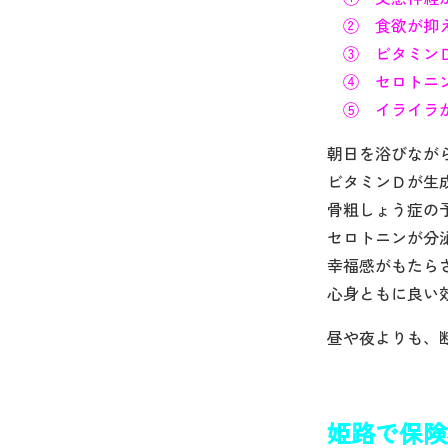
② 食欲が抑
③ ビタミンＤ
④ セロトニ
⑤ イライラ
朝日を浴びなが
ビタミンＤが生
骨粗しょう症の
セロトニンが分
幸福感がもたら
心身ともに良い
昼や夜よりも、
姫路で保険