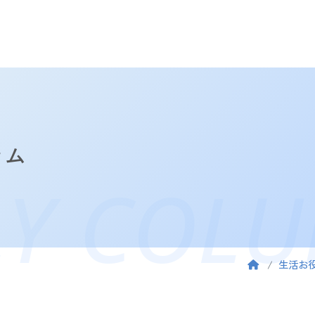
ラム
LY COL
生活お