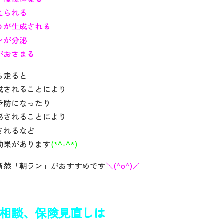
えられる
が生成される
ンが分泌
がおさまる
ら走ると
成されることにより
予防になったり
泌されることにより
されるなど
効果があります
(*^-^*)
断然「朝ラン」がおすすめです
＼(^o^)／
相談、保険見直しは