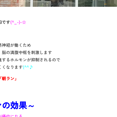
田です
(^_-)-☆
感神経が働くため
、脳の満腹中枢を刺激します
進するホルモンが抑制されるので
くくなります
(^^♪
「朝ラン」
ンの効果～
が優位になる