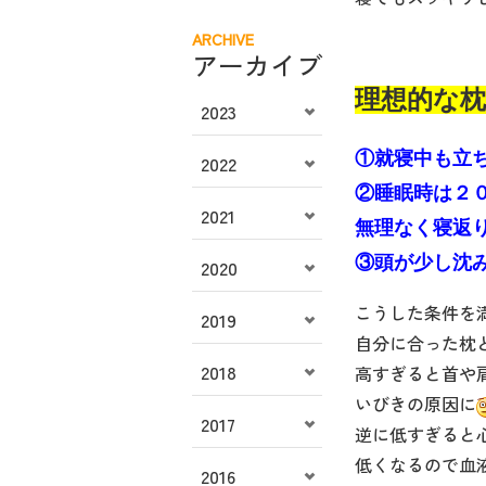
ARCHIVE
アーカイブ
理想的な
2023
①就寝中も立
2022
②睡眠時は２
2021
無理なく寝返
③頭が少し沈
2020
こうした条件を
2019
自分に合った枕
2018
高すぎると首や
いびきの原因に
2017
逆に低すぎると
低くなるので血
2016