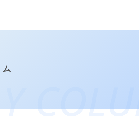
ラム
LY COL